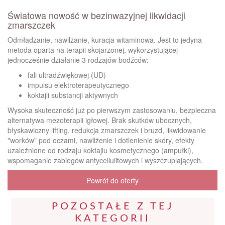
Światowa nowość w bezinwazyjnej likwidacji
zmarszczek
Odmładzanie, nawilżanie, kuracja witaminowa. Jest to jedyna
metoda oparta na terapii skojarzonej, wykorzystującej
jednocześnie działanie 3 rodzajów bodźców:
fali ultradźwiękowej (UD)
impulsu elektroterapeutycznego
koktajli substancji aktywnych
Wysoka skuteczność już po pierwszym zastosowaniu, bezpieczna
alternatywa mezoterapii igłowej. Brak skutków ubocznych,
błyskawiczny lifting, redukcja zmarszczek i bruzd, likwidowanie
"worków" pod oczami, nawilżenie i dotlenienie skóry, efekty
uzależnione od rodzaju koktajlu kosmetycznego (ampułki),
wspomaganie zabiegów antycellulitowych i wyszczuplających.
Powrót do oferty
POZOSTAŁE Z TEJ
KATEGORII